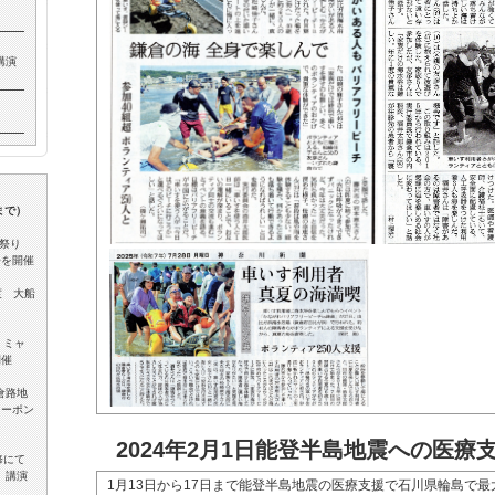
講演
年まで）
マー祭り
子を開催
渡 大船
 ミャ
開催
倉路地
ィーポン
2024年2
月1日能登半島地震への医療
修にて
」講演
1月13日から17日まで能登半島地震の医療支援で石川県輪島で