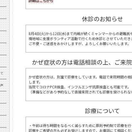
詳細はこちから
休診のお知らせ
8月4日(火)から12日(水)まで内戦が続くミャンマーからの避難
境地域に
支援ボランティア活動で行くため休診とさせていただき
ご不便・ご迷惑をおかけしますが、よろしくお願いいたします。
かぜ症状の方は電話相談の上、ご来院
みて
かぜ症状の方は、
別室で診察をしています。電話で来院時間の相
します。
の声
当院でコロナPCR検査、インフルエンザ抗原検査とも可能です。
（準備などがあり予約なしで直接来院されても診察を受けられな
診療について
え
・午前は待ち時間をなるべく減らすために原則予約制で診療を行
診察をご希望の方も必ずお受けしますので、お電話にて相談くだ