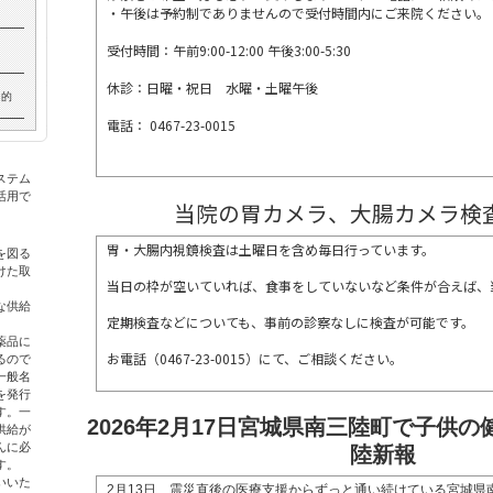
・午後は予約制でありませんので受付時間内にご来院ください。
受付時間：午前9:00-12:00 午後3:00-5:30
休診：日曜・祝日 水曜・土曜午後
目的
電話： 0467-23-0015
ステム
活用で
当院の胃カメラ、大腸カメラ検
胃・大腸内視鏡検査は土曜日を含め毎日行っています。
を図る
けた取
当日の枠が空いていれば、食事をしていないなど条件が合えば、
な供給
定期検査などについても、事前の診察なしに検査が可能です。
薬品に
お電話（0467-23-0015）にて、ご相談ください。
るので
一般名
を発行
す。一
2026年2
月17日宮城県南三陸町で子供の
供給が
んに必
陸新報
す。
いいた
2月13日、震災直後の医療支援からずっと通い続けている宮城県