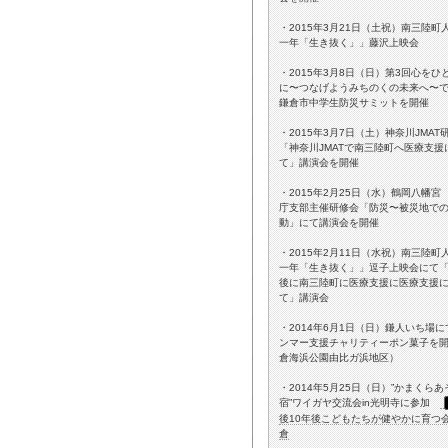
・2015年3月21日（土祝）南三陸町
一年「生き抜く」」藤沢上映会
・2015年3月8日（日）第3回心をひ
に〜つなげようみちのくの未来へ〜
鎌倉市中学生防災サミットを開催
・2015年3月7日（土）神奈川JMAT
「神奈川JMATで南三陸町へ医療支援
て」講演会を開催
・2015年2月25日（水）鶴岡八幡宮
庁支部主催研修会「防災〜被災地で
動」にて講演会を開催
・2015年2月11日（水祝）南三陸町
一年「生き抜く」」逗子上映会にて
後に南三陸町に医療支援に医療支援
て」講演会
・2014年6月1日（日）鎌人いち場に
ンマー支援チャリティーポン菓子を
倉海浜公園由比ガ浜地区）
・2014年5月25日（日）”かまくら
宿”ワイガヤ交流会in光明寺に参加
後10年後こどもたちが健やかに育つ
倉