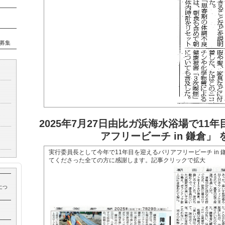
募集
2025年7
月27日由比ガ浜海水浴場で11
アフリービーチ in 鎌倉」 
実行委員長として今年で11年目を迎えるバリアフリービーチ in
てくださった全ての方に感謝します。記事クリックで拡大
につ