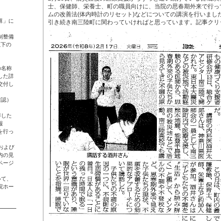
士、保健師、栄養士、町の職員向けに、当院の思春期外来で行っ
ムの改善法(体内時計のリセット)などについての講演を行いまし
算」に
引き続き南三陸町に関わっていければと思っています。記事クリ
制整備
以下の
。
の名称
した詳
交付し
確認）
得した
報
を行っ
および
内の見
ページ
いて、
院ホー