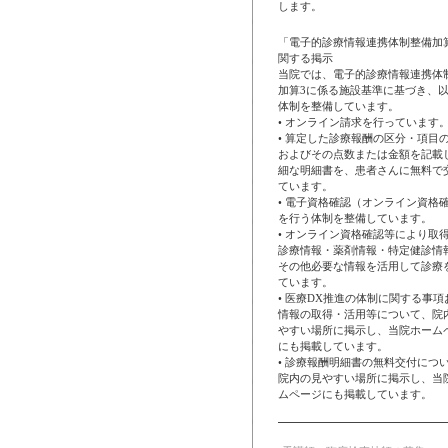
します。
「電子的診療情報連携体制整備加
関する掲示
当院では、電子的診療情報連携体
加算3に係る施設基準に基づき、
体制を整備しています。
• オンライン請求を行っています
• 算定した診療報酬の区分・項目
およびその点数または金額を記載
細な明細書を、患者さんに無料で
ています。
• 電子資格確認（オンライン資格
を行う体制を整備しています。
• オンライン資格確認等により取
診療情報・薬剤情報・特定健診情
その他必要な情報を活用して診療
ています。
• 医療DX推進の体制に関する事項
情報の取得・活用等について、院
やすい場所に掲示し、当院ホーム
にも掲載しています。
• 診療報酬明細書の無料交付につ
院内の見やすい場所に掲示し、当
ムページにも掲載しています。