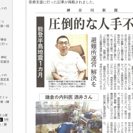
医療支援に行った記事が掲載されました。
人々の
とつ
で第一回
研修会
に行っ
 神社
の支援活
人々の
「震災直
に行っ
てミャ
開催（鎌
あそぶ楽
5年
会・鎌