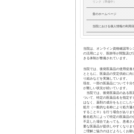
リンク（準備中）
昔のホームページ
当院における個人情報の利用
当院は、オンライン資格確認等シ
の活用により、医師等が閲覧及び
きる体制が整備されています。
当院では、後発医薬品の使用促進
とともに、医薬品の安定供給に向
り組みなどを実施しています。
現在、一部の医薬品について十分
が難しい状況が続いています。
当院では、後発医薬品のある医
ついて、特定の医薬品名を指定す
はなく、薬剤の成分をもとにした
処方（一般的な名称により処方箋
すること※）を行う場合がありま
般名処方によって特定の医薬品の
不足した場合であっても、患者さ
要な医薬品が提供しやすくなりま
ご理解ご協力のほどよろしくお願