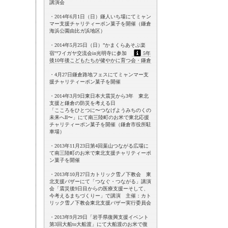
講演会
・2014年6月1日（日）鎌人いち場にてミャン
マー支援チャリティーポン菓子を開催（鎌倉
海浜公園由比ガ浜地区）
・2014年5月25日（日）”かまくらあそぶ楽
宿”ワイガヤ交流会in光明寺に参加
5年
後10年後こどもたちが健やかに育つ会・鎌倉
・4月27日鎌倉路地フェスにてミャンマー支
援チャリティーポン菓子を開催
・2014年3月9日東日本大震災から3年 東北
支援と鎌倉の防災を考える日
「こころをひとつに〜つなげようみちのくの
未来へII〜」にて南三陸町のお米で東北応援
チャリティーポン菓子を開催（鎌倉市役所駐
車場）
・2013年11月23日第4回葉山つながる広場に
て南三陸町のお米で東北支援チャリティーポ
ン菓子を開催
・2013年10月27日カトリック雪ノ下教会 東
北支援バザーにて「つなぐ・つながる」講演
会「震災後9日目からの医療支援ーそして、
今考えるまちづくりー」で講演 主催：カト
リック雪ノ下教会東北支援バザー実行委員会
・2013年9月29日「岩手県復興支援イベント
第3回大船to大船渡」にて大船渡のお米で復