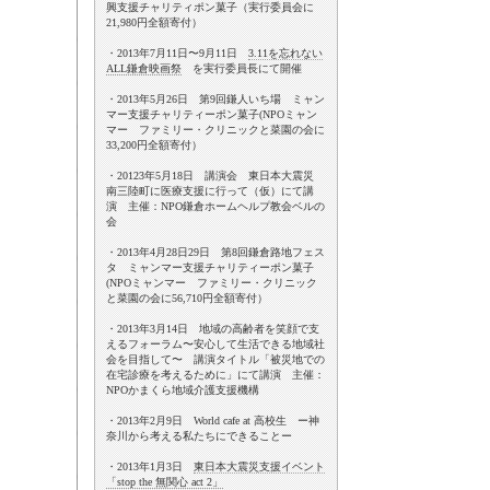
興支援チャリティポン菓子（実行委員会に
21,980円全額寄付）
・2013年7月11日〜9月11日
3.11を忘れない
ALL鎌倉映画祭
を実行委員長にて開催
・2013年5月26日 第9回鎌人いち場 ミャン
マー支援チャリティーポン菓子(NPOミャン
マー ファミリー・クリニックと菜園の会に
33,200円全額寄付）
・20123年5月18日 講演会 東日本大震災
南三陸町に医療支援に行って（仮）にて講
演 主催：NPO鎌倉ホームヘルプ教会ベルの
会
・2013年4月28日29日 第8回鎌倉路地フェス
タ ミャンマー支援チャリティーポン菓子
(NPOミャンマー ファミリー・クリニック
と菜園の会に56,710円全額寄付）
・2013年3月14日 地域の高齢者を笑顔で支
えるフォーラム〜安心して生活できる地域社
会を目指して〜 講演タイトル「被災地での
在宅診療を考えるために」にて講演 主催：
NPOかまくら地域介護支援機構
・2013年2月9日 World cafe at 高校生 ー神
奈川から考える私たちにできることー
・2013年1月3日
東日本大震災支援イベント
「stop the 無関心 act 2」