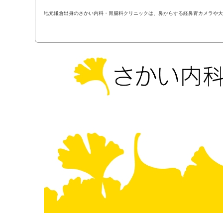
地元鎌倉出身のさかい内科・胃腸科クリニックは、鼻からする経鼻胃カメラや大