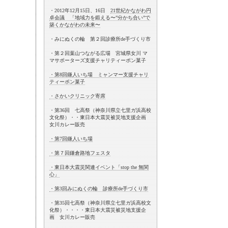
・2012年12月15日、16日
21世紀かながわ円
卓会議 「地域力を鍛える〜”分かち合い”で
築くかながわの未来〜
・みにぬくの輪 第２回診療所de手づくり市
・第２回葉山つながる広場 宮城県女川 マ
マサポーターズ支援チャリティーポン菓子
・第8回鎌人いち場 ミャンマー支援チャリ
ティーポン菓子
・さかいクリニック寄席
・第36回 七高祭（神奈川県立七里ガ浜高校
文化祭）・・東日本大震災被災地支援企画
女川カレー販売
・第7回鎌人いち場
・第７回鎌倉路地フェスタ
・東日本大震災関連イベント「stop the 無関
心」
・第3回みにぬくの輪 診療所de手づくり市
・第35回七高祭（神奈川県立七里ガ浜高校文
化祭）・・・・東日本大震災被災地支援企
画 女川カレー販売