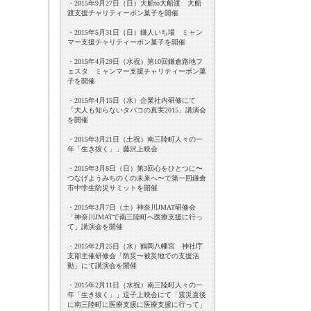
・2015年9月27日（日）大船to大船渡 大船
渡支援チャリティーポン菓子を開催
・2015年5月31日（日）鎌人いち場 ミャン
マー支援チャリティーポン菓子を開催
・2015年4月29日（水祝）第10回鎌倉路地フ
ェスタ ミャンマー支援チャリティーポン菓
子を開催
・2015年4月15日（水）企業社内研修にて
「大人も知らないタバコの真実2015」講演会
を開催
・2015年3月21日（土祝）南三陸町人々の一
年「生き抜く」」藤沢上映会
・2015年3月8日（日）第3回心をひとつに〜
つなげようみちのくの未来へ〜で第一回鎌倉
市中学生防災サミットを開催
・2015年3月7日（土）神奈川JMAT研修会
「神奈川JMATで南三陸町へ医療支援に行っ
て」講演会を開催
・2015年2月25日（水）鶴岡八幡宮 神社庁
支部主催研修会「防災〜被災地での支援活
動」にて講演会を開催
・2015年2月11日（水祝）南三陸町人々の一
年「生き抜く」」逗子上映会にて「震災直後
に南三陸町に医療支援に医療支援に行って」