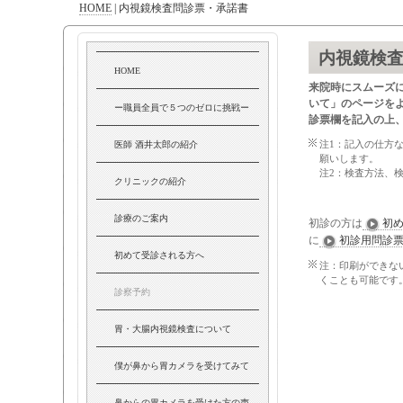
HOME
|
内視鏡検査問診票・承諾書
内視鏡検
HOME
来院時にスムーズ
いて」のページを
ー職員全員で５つのゼロに挑戦ー
診票欄を記入の上
注1：記入の仕方
医師 酒井太郎の紹介
願いします。
注2：検査方法、
クリニックの紹介
診療のご案内
初診の方は
初
に
初診用問診
初めて受診される方へ
注：印刷ができな
くことも可能です
診察予約
胃・大腸内視鏡検査について
僕が鼻から胃カメラを受けてみて
鼻からの胃カメラを受けた方の声