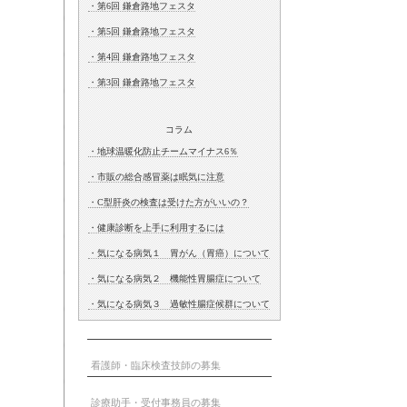
・第6回 鎌倉路地フェスタ
・第5回 鎌倉路地フェスタ
・第4回 鎌倉路地フェスタ
・第3回 鎌倉路地フェスタ
コラム
・地球温暖化防止チームマイナス6％
・市販の総合感冒薬は眠気に注意
・C型肝炎の検査は受けた方がいいの？
・健康診断を上手に利用するには
・気になる病気１ 胃がん（胃癌）について
・気になる病気２ 機能性胃腸症について
・気になる病気３ 過敏性腸症候群について
看護師・臨床検査技師の募集
診療助手・受付事務員の募集